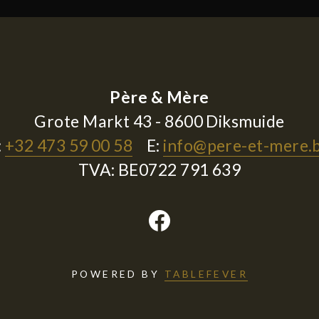
Père & Mère
Grote Markt 43 - 8600 Diksmuide
:
+32 473 59 00 58
E:
info@pere-et-mere.
TVA: BE0722 791 639
POWERED BY
TABLEFEVER