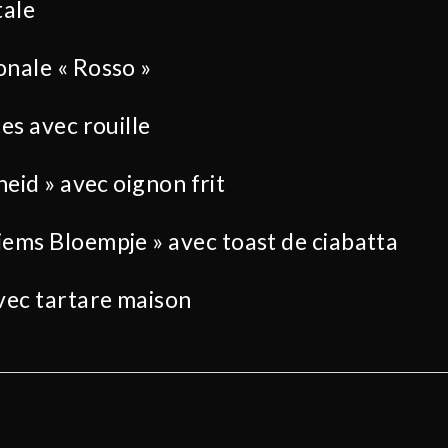
tale
nale « Rosso »
es avec rouille
heid » avec oignon frit
ems Bloempje » avec toast de ciabatta
vec tartare maison