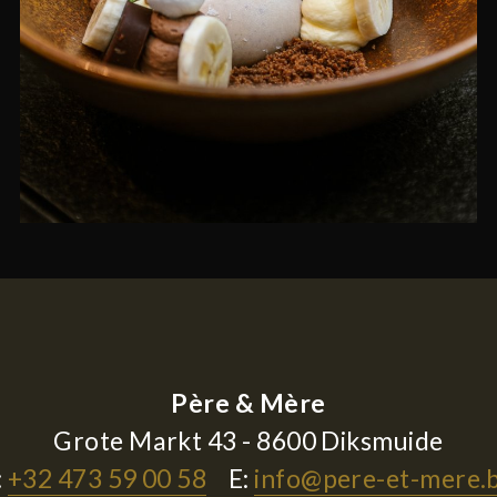
Père & Mère
Grote Markt 43 - 8600 Diksmuide
:
+32 473 59 00 58
E:
info@pere-et-mere.